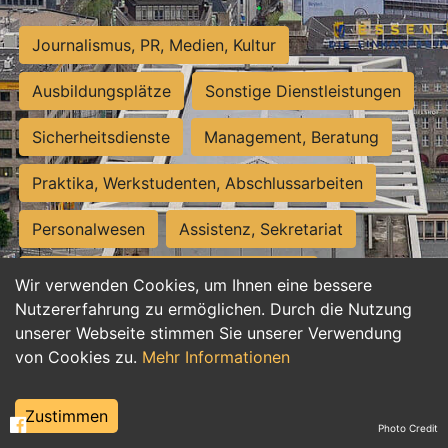
Journalismus, PR, Medien, Kultur
Ausbildungsplätze
Sonstige Dienstleistungen
Sicherheitsdienste
Management, Beratung
Praktika, Werkstudenten, Abschlussarbeiten
Personalwesen
Assistenz, Sekretariat
Hilfskräfte, Aushilfs- und Nebenjobs
Wir verwenden Cookies, um Ihnen eine bessere
Nutzererfahrung zu ermöglichen. Durch die Nutzung
Einkauf, Logistik, Materialwirtschaft
unserer Webseite stimmen Sie unserer Verwendung
von Cookies zu.
Mehr Informationen
Weiterbildung, Studium, duale Ausbildung
Tourismus
Rechtswesen
IT, Software
Zustimmen
Photo Credit