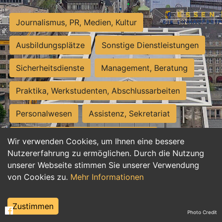
Journalismus, PR, Medien, Kultur
Ausbildungsplätze
Sonstige Dienstleistungen
Sicherheitsdienste
Management, Beratung
Praktika, Werkstudenten, Abschlussarbeiten
Personalwesen
Assistenz, Sekretariat
Hilfskräfte, Aushilfs- und Nebenjobs
Wir verwenden Cookies, um Ihnen eine bessere
Nutzererfahrung zu ermöglichen. Durch die Nutzung
Einkauf, Logistik, Materialwirtschaft
unserer Webseite stimmen Sie unserer Verwendung
von Cookies zu.
Mehr Informationen
Weiterbildung, Studium, duale Ausbildung
Tourismus
Rechtswesen
IT, Software
Zustimmen
Photo Credit