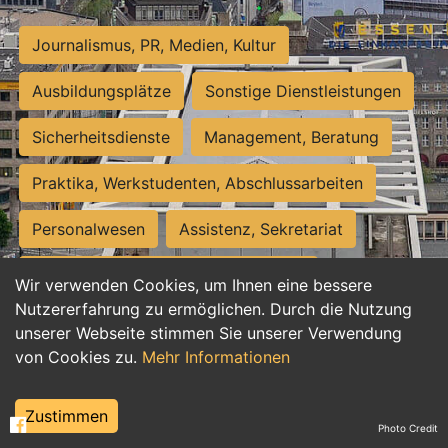
Journalismus, PR, Medien, Kultur
Ausbildungsplätze
Sonstige Dienstleistungen
Sicherheitsdienste
Management, Beratung
Praktika, Werkstudenten, Abschlussarbeiten
Personalwesen
Assistenz, Sekretariat
Hilfskräfte, Aushilfs- und Nebenjobs
Wir verwenden Cookies, um Ihnen eine bessere
Nutzererfahrung zu ermöglichen. Durch die Nutzung
Einkauf, Logistik, Materialwirtschaft
unserer Webseite stimmen Sie unserer Verwendung
von Cookies zu.
Mehr Informationen
Weiterbildung, Studium, duale Ausbildung
Tourismus
Rechtswesen
IT, Software
Zustimmen
Photo Credit