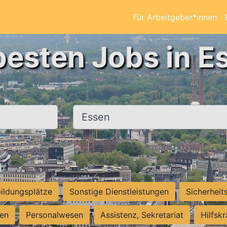
Für Arbeitgeber*innen
besten Jobs in E
Ort, Stadt
ildungsplätze
Sonstige Dienstleistungen
Sicherheit
ten
Personalwesen
Assistenz, Sekretariat
Hilfsk