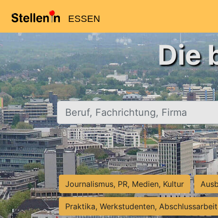
ESSEN
Die 
Beruf, Fachrichtung, Firma
Journalismus, PR, Medien, Kultur
Ausb
Praktika, Werkstudenten, Abschlussarbei