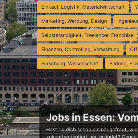
Einkauf, Logistik, Materialwirtschaft
W
Marketing, Werbung, Design
Ingenieu
Selbstständigkeit, Freelancer, Franchise
Finanzen, Controlling, Verwaltung
Öff
Forschung, Wissenschaft
Bildung, Erz
Jobs in Essen: Vo
Hast du dich schon einmal gefragt, wie 
zukunftsorientiert neu erfindet? Genau