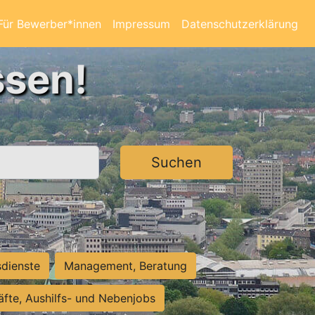
Für Bewerber*innen
Impressum
Datenschutzerklärung
ssen!
Suchen
sdienste
Management, Beratung
räfte, Aushilfs- und Nebenjobs