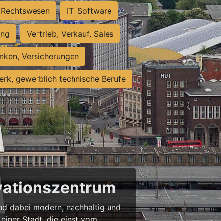
Rechtswesen
IT, Software
ung
Vertrieb, Verkauf, Sales
nken, Versicherungen
rk, gewerblich technische Berufe
ovationszentrum
 und dabei modern, nachhaltig und
einer Stadt, die einst vom