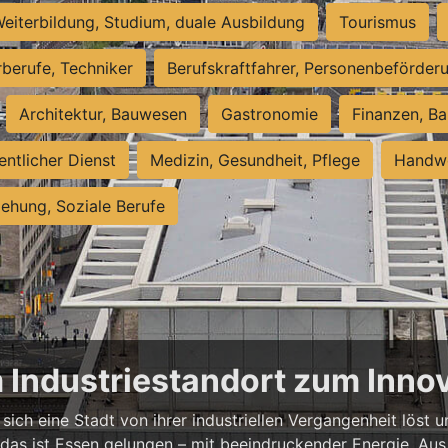
eiterbildung, Studium, duale Ausbildung
Tourismus
rberufe, Techniker
Berufskraftfahrer, Personenbeförder
Architektur, Bauwesen
Gastronomie
Finanzen, Ba
entlicher Dienst
Medizin, Gesundheit, Pflege
Handwe
iehung, Soziale Berufe
m Industriestandort zum Inn
sich eine Stadt von ihrer industriellen Vergangenheit löst
 das ist Essen gelungen – mit beeindruckender Energie. Aus 