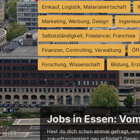
Einkauf, Logistik, Materialwirtschaft
W
Marketing, Werbung, Design
Ingenieu
Selbstständigkeit, Freelancer, Franchise
Finanzen, Controlling, Verwaltung
Öff
Forschung, Wissenschaft
Bildung, Erz
Jobs in Essen: Vo
Hast du dich schon einmal gefragt, wie 
zukunftsorientiert neu erfindet? Genau