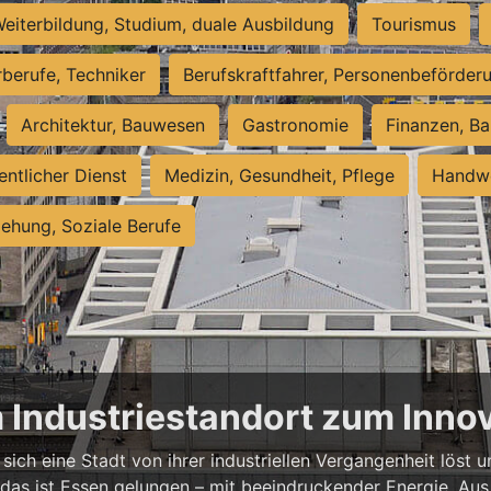
eiterbildung, Studium, duale Ausbildung
Tourismus
rberufe, Techniker
Berufskraftfahrer, Personenbeförder
Architektur, Bauwesen
Gastronomie
Finanzen, Ba
entlicher Dienst
Medizin, Gesundheit, Pflege
Handwe
iehung, Soziale Berufe
m Industriestandort zum Inn
sich eine Stadt von ihrer industriellen Vergangenheit löst
 das ist Essen gelungen – mit beeindruckender Energie. Aus 