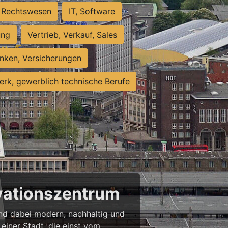
Rechtswesen
IT, Software
ung
Vertrieb, Verkauf, Sales
nken, Versicherungen
rk, gewerblich technische Berufe
ovationszentrum
 und dabei modern, nachhaltig und
einer Stadt, die einst vom