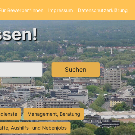
Für Bewerber*innen
Impressum
Datenschutzerklärung
ssen!
Suchen
sdienste
Management, Beratung
räfte, Aushilfs- und Nebenjobs