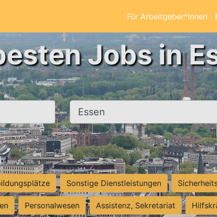
Für Arbeitgeber*innen
besten Jobs in E
Ort, Stadt
ildungsplätze
Sonstige Dienstleistungen
Sicherheit
ten
Personalwesen
Assistenz, Sekretariat
Hilfsk