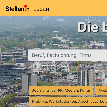
ESSEN
Die 
Beruf, Fachrichtung, Firma
Journalismus, PR, Medien, Kultur
Ausb
Praktika, Werkstudenten, Abschlussarbei