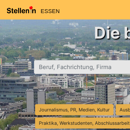
ESSEN
Die 
Beruf, Fachrichtung, Firma
Journalismus, PR, Medien, Kultur
Ausb
Praktika, Werkstudenten, Abschlussarbei