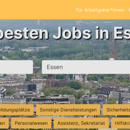
Für Arbeitgeber*innen
besten Jobs in E
Ort, Stadt
ildungsplätze
Sonstige Dienstleistungen
Sicherheit
ten
Personalwesen
Assistenz, Sekretariat
Hilfsk