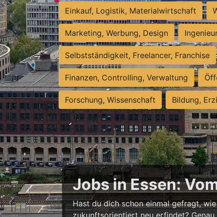
Einkauf, Logistik, Materialwirtschaft
W
Marketing, Werbung, Design
Ingenieu
Selbstständigkeit, Freelancer, Franchise
Finanzen, Controlling, Verwaltung
Öff
Forschung, Wissenschaft
Bildung, Erz
Jobs in Essen: Vo
Hast du dich schon einmal gefragt, wie 
zukunftsorientiert neu erfindet? Genau