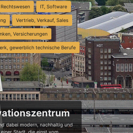
Rechtswesen
IT, Software
ung
Vertrieb, Verkauf, Sales
nken, Versicherungen
rk, gewerblich technische Berufe
ovationszentrum
 und dabei modern, nachhaltig und
einer Stadt, die einst vom