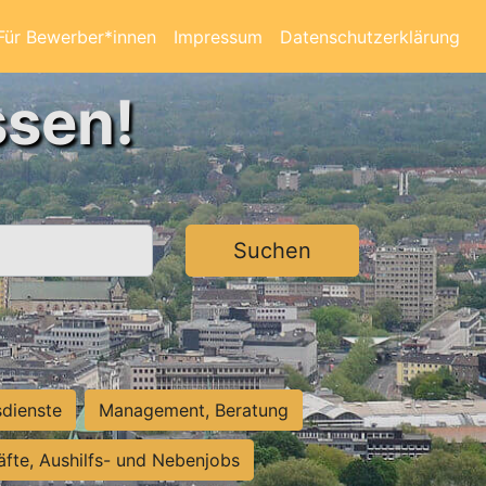
Für Bewerber*innen
Impressum
Datenschutzerklärung
ssen!
Suchen
sdienste
Management, Beratung
räfte, Aushilfs- und Nebenjobs