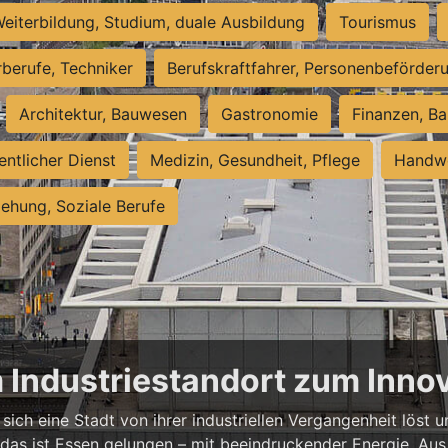
eiterbildung, Studium, duale Ausbildung
Tourismus
rberufe, Techniker
Berufskraftfahrer, Personenbeförder
Architektur, Bauwesen
Gastronomie
Finanzen, Ba
entlicher Dienst
Medizin, Gesundheit, Pflege
Handwe
iehung, Soziale Berufe
m Industriestandort zum Inn
sich eine Stadt von ihrer industriellen Vergangenheit löst
 das ist Essen gelungen – mit beeindruckender Energie. Aus 