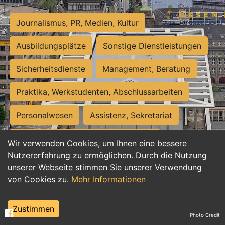
Journalismus, PR, Medien, Kultur
Ausbildungsplätze
Sonstige Dienstleistungen
Sicherheitsdienste
Management, Beratung
Praktika, Werkstudenten, Abschlussarbeiten
Personalwesen
Assistenz, Sekretariat
Hilfskräfte, Aushilfs- und Nebenjobs
Wir verwenden Cookies, um Ihnen eine bessere
Nutzererfahrung zu ermöglichen. Durch die Nutzung
Einkauf, Logistik, Materialwirtschaft
unserer Webseite stimmen Sie unserer Verwendung
von Cookies zu.
Mehr Informationen
Weiterbildung, Studium, duale Ausbildung
Tourismus
Rechtswesen
IT, Software
Zustimmen
Photo Credit