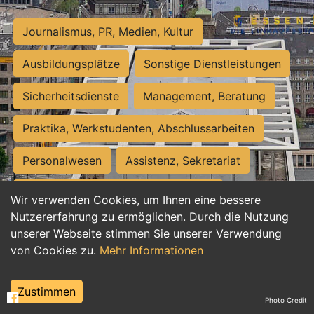
Journalismus, PR, Medien, Kultur
Ausbildungsplätze
Sonstige Dienstleistungen
Sicherheitsdienste
Management, Beratung
Praktika, Werkstudenten, Abschlussarbeiten
Personalwesen
Assistenz, Sekretariat
Hilfskräfte, Aushilfs- und Nebenjobs
Wir verwenden Cookies, um Ihnen eine bessere
Nutzererfahrung zu ermöglichen. Durch die Nutzung
Einkauf, Logistik, Materialwirtschaft
unserer Webseite stimmen Sie unserer Verwendung
von Cookies zu.
Mehr Informationen
Weiterbildung, Studium, duale Ausbildung
Tourismus
Rechtswesen
IT, Software
Zustimmen
Photo Credit