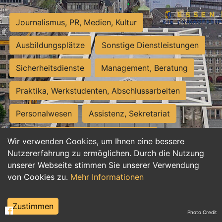
Journalismus, PR, Medien, Kultur
Ausbildungsplätze
Sonstige Dienstleistungen
Sicherheitsdienste
Management, Beratung
Praktika, Werkstudenten, Abschlussarbeiten
Personalwesen
Assistenz, Sekretariat
Hilfskräfte, Aushilfs- und Nebenjobs
Wir verwenden Cookies, um Ihnen eine bessere
Nutzererfahrung zu ermöglichen. Durch die Nutzung
Einkauf, Logistik, Materialwirtschaft
unserer Webseite stimmen Sie unserer Verwendung
von Cookies zu.
Mehr Informationen
Weiterbildung, Studium, duale Ausbildung
Tourismus
Rechtswesen
IT, Software
Zustimmen
Photo Credit