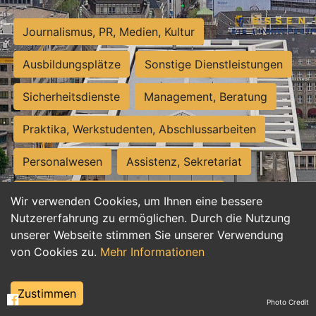
Journalismus, PR, Medien, Kultur
Ausbildungsplätze
Sonstige Dienstleistungen
Sicherheitsdienste
Management, Beratung
Praktika, Werkstudenten, Abschlussarbeiten
Personalwesen
Assistenz, Sekretariat
Hilfskräfte, Aushilfs- und Nebenjobs
Wir verwenden Cookies, um Ihnen eine bessere
Nutzererfahrung zu ermöglichen. Durch die Nutzung
Einkauf, Logistik, Materialwirtschaft
unserer Webseite stimmen Sie unserer Verwendung
von Cookies zu.
Mehr Informationen
Weiterbildung, Studium, duale Ausbildung
Tourismus
Rechtswesen
IT, Software
Zustimmen
Photo Credit