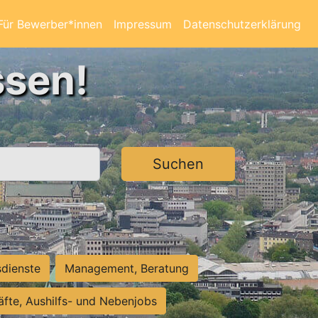
Für Bewerber*innen
Impressum
Datenschutzerklärung
ssen!
Suchen
sdienste
Management, Beratung
räfte, Aushilfs- und Nebenjobs