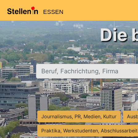
ESSEN
Die 
Beruf, Fachrichtung, Firma
Journalismus, PR, Medien, Kultur
Ausb
Praktika, Werkstudenten, Abschlussarbei