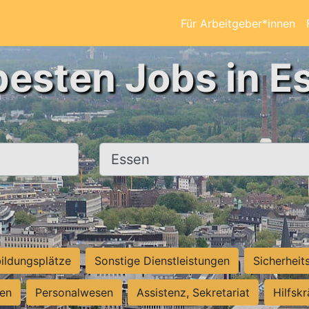
Für Arbeitgeber*innen
besten Jobs in E
Ort, Stadt
ildungsplätze
Sonstige Dienstleistungen
Sicherheit
ten
Personalwesen
Assistenz, Sekretariat
Hilfsk