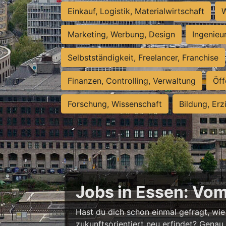
Einkauf, Logistik, Materialwirtschaft
W
Marketing, Werbung, Design
Ingenieu
Selbstständigkeit, Freelancer, Franchise
Finanzen, Controlling, Verwaltung
Öff
Forschung, Wissenschaft
Bildung, Erz
Jobs in Essen: Vo
Hast du dich schon einmal gefragt, wie 
zukunftsorientiert neu erfindet? Genau