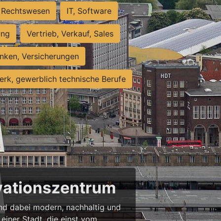
Rechtswesen
IT, Software
ung
Vertrieb, Verkauf, Sales
nken, Versicherungen
rk, gewerblich technische Berufe
ovationszentrum
 und dabei modern, nachhaltig und
einer Stadt, die einst vom