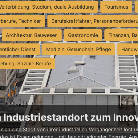
eiterbildung, Studium, duale Ausbildung
Tourismus
rberufe, Techniker
Berufskraftfahrer, Personenbeförder
Architektur, Bauwesen
Gastronomie
Finanzen, Ba
entlicher Dienst
Medizin, Gesundheit, Pflege
Handwe
iehung, Soziale Berufe
m Industriestandort zum Inn
sich eine Stadt von ihrer industriellen Vergangenheit löst
 das ist Essen gelungen – mit beeindruckender Energie. Aus 