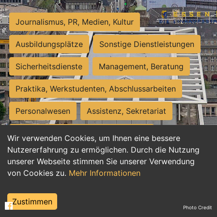
Journalismus, PR, Medien, Kultur
Ausbildungsplätze
Sonstige Dienstleistungen
Sicherheitsdienste
Management, Beratung
Praktika, Werkstudenten, Abschlussarbeiten
Personalwesen
Assistenz, Sekretariat
Hilfskräfte, Aushilfs- und Nebenjobs
Wir verwenden Cookies, um Ihnen eine bessere
Nutzererfahrung zu ermöglichen. Durch die Nutzung
Einkauf, Logistik, Materialwirtschaft
unserer Webseite stimmen Sie unserer Verwendung
von Cookies zu.
Mehr Informationen
Weiterbildung, Studium, duale Ausbildung
Tourismus
Rechtswesen
IT, Software
Zustimmen
Photo Credit