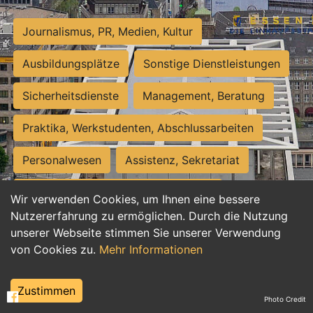
Journalismus, PR, Medien, Kultur
Ausbildungsplätze
Sonstige Dienstleistungen
Sicherheitsdienste
Management, Beratung
Praktika, Werkstudenten, Abschlussarbeiten
Personalwesen
Assistenz, Sekretariat
Hilfskräfte, Aushilfs- und Nebenjobs
Wir verwenden Cookies, um Ihnen eine bessere
Nutzererfahrung zu ermöglichen. Durch die Nutzung
Einkauf, Logistik, Materialwirtschaft
unserer Webseite stimmen Sie unserer Verwendung
von Cookies zu.
Mehr Informationen
Weiterbildung, Studium, duale Ausbildung
Tourismus
Rechtswesen
IT, Software
Zustimmen
Photo Credit