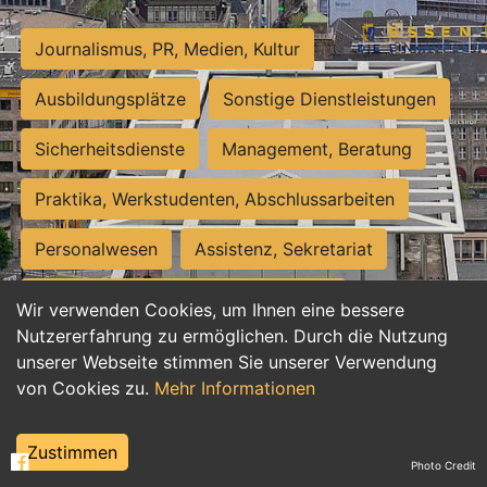
Journalismus, PR, Medien, Kultur
Ausbildungsplätze
Sonstige Dienstleistungen
Sicherheitsdienste
Management, Beratung
Praktika, Werkstudenten, Abschlussarbeiten
Personalwesen
Assistenz, Sekretariat
Hilfskräfte, Aushilfs- und Nebenjobs
Wir verwenden Cookies, um Ihnen eine bessere
Nutzererfahrung zu ermöglichen. Durch die Nutzung
Einkauf, Logistik, Materialwirtschaft
unserer Webseite stimmen Sie unserer Verwendung
von Cookies zu.
Mehr Informationen
Weiterbildung, Studium, duale Ausbildung
Tourismus
Rechtswesen
IT, Software
Zustimmen
Photo Credit