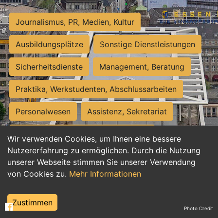
Journalismus, PR, Medien, Kultur
Ausbildungsplätze
Sonstige Dienstleistungen
Sicherheitsdienste
Management, Beratung
Praktika, Werkstudenten, Abschlussarbeiten
Personalwesen
Assistenz, Sekretariat
Hilfskräfte, Aushilfs- und Nebenjobs
Wir verwenden Cookies, um Ihnen eine bessere
Nutzererfahrung zu ermöglichen. Durch die Nutzung
Einkauf, Logistik, Materialwirtschaft
unserer Webseite stimmen Sie unserer Verwendung
von Cookies zu.
Mehr Informationen
Weiterbildung, Studium, duale Ausbildung
Tourismus
Rechtswesen
IT, Software
Zustimmen
Photo Credit