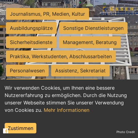
Journalismus, PR, Medien, Kultur
Ausbildungsplätze
Sonstige Dienstleistungen
Sicherheitsdienste
Management, Beratung
Praktika, Werkstudenten, Abschlussarbeiten
Personalwesen
Assistenz, Sekretariat
Hilfskräfte, Aushilfs- und Nebenjobs
Wir verwenden Cookies, um Ihnen eine bessere
Nutzererfahrung zu ermöglichen. Durch die Nutzung
Einkauf, Logistik, Materialwirtschaft
unserer Webseite stimmen Sie unserer Verwendung
von Cookies zu.
Mehr Informationen
Weiterbildung, Studium, duale Ausbildung
Tourismus
Rechtswesen
IT, Software
Zustimmen
Photo Credit