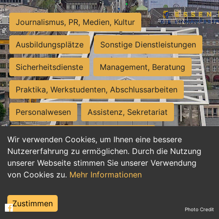
Journalismus, PR, Medien, Kultur
Ausbildungsplätze
Sonstige Dienstleistungen
Sicherheitsdienste
Management, Beratung
Praktika, Werkstudenten, Abschlussarbeiten
Personalwesen
Assistenz, Sekretariat
Hilfskräfte, Aushilfs- und Nebenjobs
Wir verwenden Cookies, um Ihnen eine bessere
Nutzererfahrung zu ermöglichen. Durch die Nutzung
Einkauf, Logistik, Materialwirtschaft
unserer Webseite stimmen Sie unserer Verwendung
von Cookies zu.
Mehr Informationen
Weiterbildung, Studium, duale Ausbildung
Tourismus
Rechtswesen
IT, Software
Zustimmen
Photo Credit