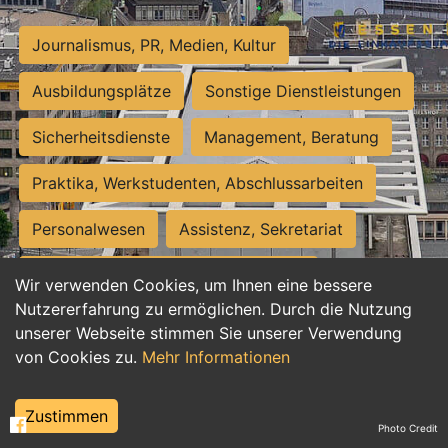
Journalismus, PR, Medien, Kultur
Ausbildungsplätze
Sonstige Dienstleistungen
Sicherheitsdienste
Management, Beratung
Praktika, Werkstudenten, Abschlussarbeiten
Personalwesen
Assistenz, Sekretariat
Hilfskräfte, Aushilfs- und Nebenjobs
Wir verwenden Cookies, um Ihnen eine bessere
Nutzererfahrung zu ermöglichen. Durch die Nutzung
Einkauf, Logistik, Materialwirtschaft
unserer Webseite stimmen Sie unserer Verwendung
von Cookies zu.
Mehr Informationen
Weiterbildung, Studium, duale Ausbildung
Tourismus
Rechtswesen
IT, Software
Zustimmen
Photo Credit