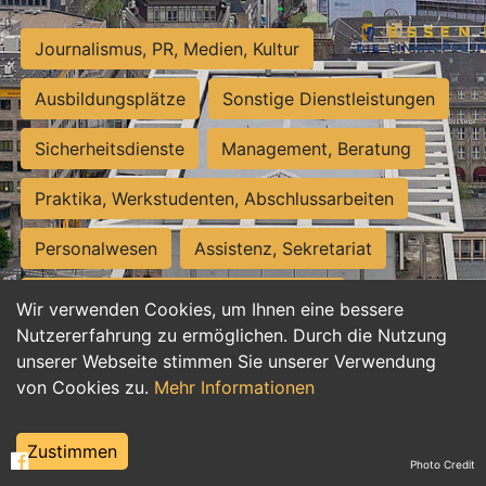
Journalismus, PR, Medien, Kultur
Ausbildungsplätze
Sonstige Dienstleistungen
Sicherheitsdienste
Management, Beratung
Praktika, Werkstudenten, Abschlussarbeiten
Personalwesen
Assistenz, Sekretariat
Hilfskräfte, Aushilfs- und Nebenjobs
Wir verwenden Cookies, um Ihnen eine bessere
Nutzererfahrung zu ermöglichen. Durch die Nutzung
Einkauf, Logistik, Materialwirtschaft
unserer Webseite stimmen Sie unserer Verwendung
von Cookies zu.
Mehr Informationen
Weiterbildung, Studium, duale Ausbildung
Tourismus
Rechtswesen
IT, Software
Zustimmen
Photo Credit