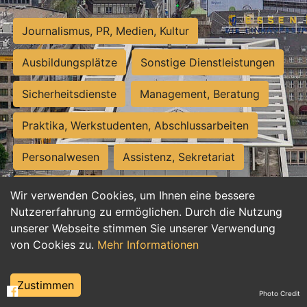
Journalismus, PR, Medien, Kultur
Ausbildungsplätze
Sonstige Dienstleistungen
Sicherheitsdienste
Management, Beratung
Praktika, Werkstudenten, Abschlussarbeiten
Personalwesen
Assistenz, Sekretariat
Hilfskräfte, Aushilfs- und Nebenjobs
Wir verwenden Cookies, um Ihnen eine bessere
Nutzererfahrung zu ermöglichen. Durch die Nutzung
Einkauf, Logistik, Materialwirtschaft
unserer Webseite stimmen Sie unserer Verwendung
von Cookies zu.
Mehr Informationen
Weiterbildung, Studium, duale Ausbildung
Tourismus
Rechtswesen
IT, Software
Zustimmen
Photo Credit