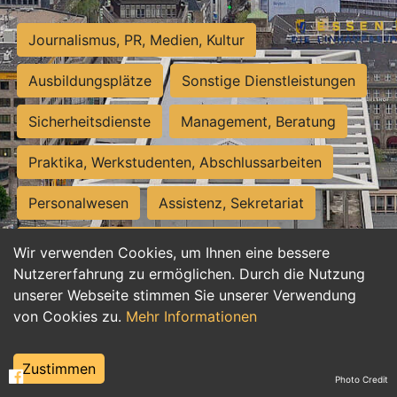
Journalismus, PR, Medien, Kultur
Ausbildungsplätze
Sonstige Dienstleistungen
Sicherheitsdienste
Management, Beratung
Praktika, Werkstudenten, Abschlussarbeiten
Personalwesen
Assistenz, Sekretariat
Hilfskräfte, Aushilfs- und Nebenjobs
Wir verwenden Cookies, um Ihnen eine bessere
Nutzererfahrung zu ermöglichen. Durch die Nutzung
Einkauf, Logistik, Materialwirtschaft
unserer Webseite stimmen Sie unserer Verwendung
von Cookies zu.
Mehr Informationen
Weiterbildung, Studium, duale Ausbildung
Tourismus
Rechtswesen
IT, Software
Zustimmen
Photo Credit