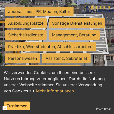
Journalismus, PR, Medien, Kultur
Ausbildungsplätze
Sonstige Dienstleistungen
Sicherheitsdienste
Management, Beratung
Praktika, Werkstudenten, Abschlussarbeiten
Personalwesen
Assistenz, Sekretariat
Hilfskräfte, Aushilfs- und Nebenjobs
Wir verwenden Cookies, um Ihnen eine bessere
Nutzererfahrung zu ermöglichen. Durch die Nutzung
Einkauf, Logistik, Materialwirtschaft
unserer Webseite stimmen Sie unserer Verwendung
von Cookies zu.
Mehr Informationen
Weiterbildung, Studium, duale Ausbildung
Tourismus
Rechtswesen
IT, Software
Zustimmen
Photo Credit