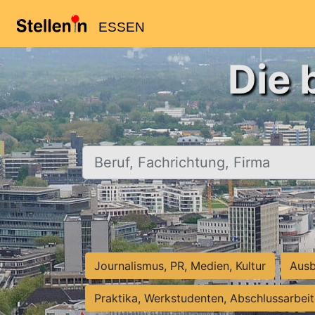
ESSEN
Die 
Beruf, Fachrichtung, Firma
Journalismus, PR, Medien, Kultur
Ausb
Praktika, Werkstudenten, Abschlussarbei