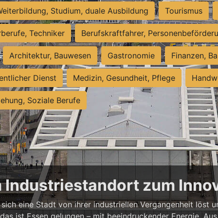
eiterbildung, Studium, duale Ausbildung
Tourismus
rberufe, Techniker
Berufskraftfahrer, Personenbeförder
Architektur, Bauwesen
Gastronomie
Finanzen, Ba
entlicher Dienst
Medizin, Gesundheit, Pflege
Handwe
iehung, Soziale Berufe
m Industriestandort zum Inn
sich eine Stadt von ihrer industriellen Vergangenheit löst
 das ist Essen gelungen – mit beeindruckender Energie. Aus 