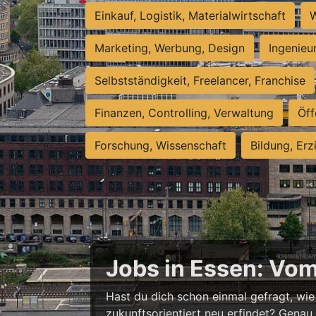
Einkauf, Logistik, Materialwirtschaft
W
Marketing, Werbung, Design
Ingenieu
Selbstständigkeit, Freelancer, Franchise
Finanzen, Controlling, Verwaltung
Öff
Forschung, Wissenschaft
Bildung, Erz
Jobs in Essen: Vo
Hast du dich schon einmal gefragt, wie 
zukunftsorientiert neu erfindet? Genau