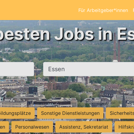
Für Arbeitgeber*innen
besten Jobs in E
Ort, Stadt
ildungsplätze
Sonstige Dienstleistungen
Sicherheit
ten
Personalwesen
Assistenz, Sekretariat
Hilfsk