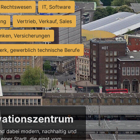
Rechtswesen
IT, Software
ung
Vertrieb, Verkauf, Sales
nken, Versicherungen
rk, gewerblich technische Berufe
ovationszentrum
 und dabei modern, nachhaltig und
einer Stadt, die einst vom