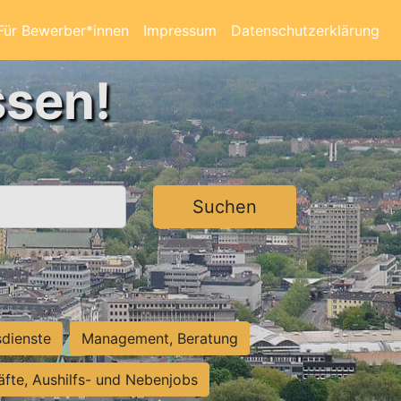
Für Bewerber*innen
Impressum
Datenschutzerklärung
ssen!
Suchen
sdienste
Management, Beratung
räfte, Aushilfs- und Nebenjobs