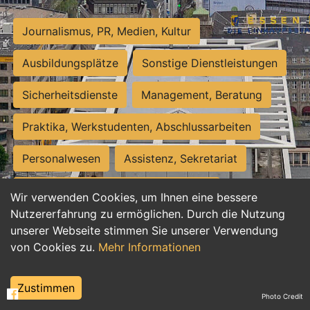
Journalismus, PR, Medien, Kultur
Ausbildungsplätze
Sonstige Dienstleistungen
Sicherheitsdienste
Management, Beratung
Praktika, Werkstudenten, Abschlussarbeiten
Personalwesen
Assistenz, Sekretariat
Hilfskräfte, Aushilfs- und Nebenjobs
Wir verwenden Cookies, um Ihnen eine bessere
Nutzererfahrung zu ermöglichen. Durch die Nutzung
Einkauf, Logistik, Materialwirtschaft
unserer Webseite stimmen Sie unserer Verwendung
von Cookies zu.
Mehr Informationen
Weiterbildung, Studium, duale Ausbildung
Tourismus
Rechtswesen
IT, Software
Zustimmen
Photo Credit