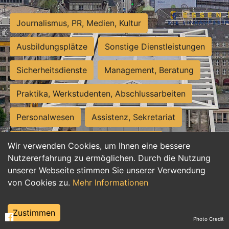
Journalismus, PR, Medien, Kultur
Ausbildungsplätze
Sonstige Dienstleistungen
Sicherheitsdienste
Management, Beratung
Praktika, Werkstudenten, Abschlussarbeiten
Personalwesen
Assistenz, Sekretariat
Hilfskräfte, Aushilfs- und Nebenjobs
Wir verwenden Cookies, um Ihnen eine bessere
Nutzererfahrung zu ermöglichen. Durch die Nutzung
Einkauf, Logistik, Materialwirtschaft
unserer Webseite stimmen Sie unserer Verwendung
von Cookies zu.
Mehr Informationen
Weiterbildung, Studium, duale Ausbildung
Tourismus
Rechtswesen
IT, Software
Zustimmen
Photo Credit