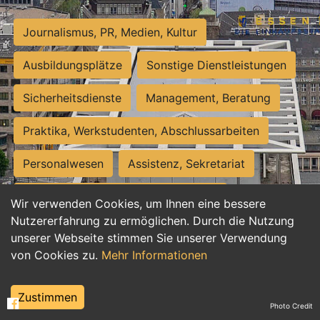
Journalismus, PR, Medien, Kultur
Ausbildungsplätze
Sonstige Dienstleistungen
Sicherheitsdienste
Management, Beratung
Praktika, Werkstudenten, Abschlussarbeiten
Personalwesen
Assistenz, Sekretariat
Hilfskräfte, Aushilfs- und Nebenjobs
Wir verwenden Cookies, um Ihnen eine bessere
Nutzererfahrung zu ermöglichen. Durch die Nutzung
Einkauf, Logistik, Materialwirtschaft
unserer Webseite stimmen Sie unserer Verwendung
von Cookies zu.
Mehr Informationen
Weiterbildung, Studium, duale Ausbildung
Tourismus
Rechtswesen
IT, Software
Zustimmen
Photo Credit