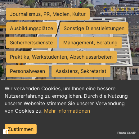
Journalismus, PR, Medien, Kultur
Ausbildungsplätze
Sonstige Dienstleistungen
Sicherheitsdienste
Management, Beratung
Praktika, Werkstudenten, Abschlussarbeiten
Personalwesen
Assistenz, Sekretariat
Hilfskräfte, Aushilfs- und Nebenjobs
Wir verwenden Cookies, um Ihnen eine bessere
Nutzererfahrung zu ermöglichen. Durch die Nutzung
Einkauf, Logistik, Materialwirtschaft
unserer Webseite stimmen Sie unserer Verwendung
von Cookies zu.
Mehr Informationen
Weiterbildung, Studium, duale Ausbildung
Tourismus
Rechtswesen
IT, Software
Zustimmen
Photo Credit