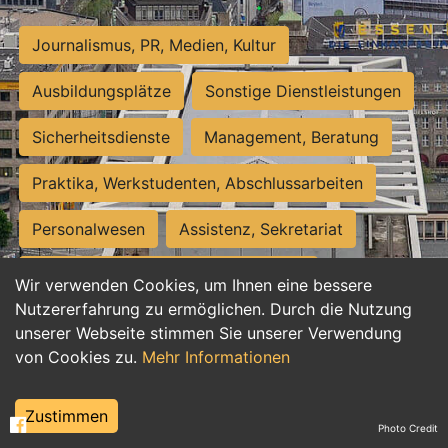
Journalismus, PR, Medien, Kultur
Ausbildungsplätze
Sonstige Dienstleistungen
Sicherheitsdienste
Management, Beratung
Praktika, Werkstudenten, Abschlussarbeiten
Personalwesen
Assistenz, Sekretariat
Hilfskräfte, Aushilfs- und Nebenjobs
Wir verwenden Cookies, um Ihnen eine bessere
Nutzererfahrung zu ermöglichen. Durch die Nutzung
Einkauf, Logistik, Materialwirtschaft
unserer Webseite stimmen Sie unserer Verwendung
von Cookies zu.
Mehr Informationen
Weiterbildung, Studium, duale Ausbildung
Tourismus
Rechtswesen
IT, Software
Zustimmen
Photo Credit