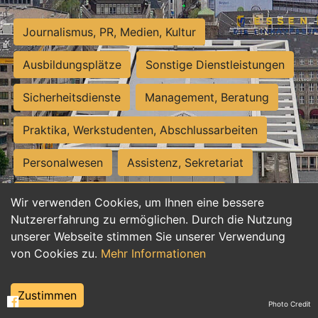
Journalismus, PR, Medien, Kultur
Ausbildungsplätze
Sonstige Dienstleistungen
Sicherheitsdienste
Management, Beratung
Praktika, Werkstudenten, Abschlussarbeiten
Personalwesen
Assistenz, Sekretariat
Hilfskräfte, Aushilfs- und Nebenjobs
Wir verwenden Cookies, um Ihnen eine bessere
Nutzererfahrung zu ermöglichen. Durch die Nutzung
Einkauf, Logistik, Materialwirtschaft
unserer Webseite stimmen Sie unserer Verwendung
von Cookies zu.
Mehr Informationen
Weiterbildung, Studium, duale Ausbildung
Tourismus
Rechtswesen
IT, Software
Zustimmen
Photo Credit