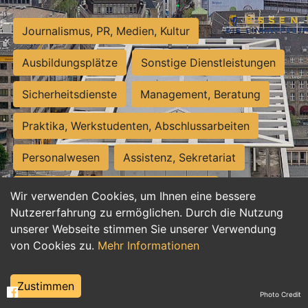
Journalismus, PR, Medien, Kultur
Ausbildungsplätze
Sonstige Dienstleistungen
Sicherheitsdienste
Management, Beratung
Praktika, Werkstudenten, Abschlussarbeiten
Personalwesen
Assistenz, Sekretariat
Hilfskräfte, Aushilfs- und Nebenjobs
Wir verwenden Cookies, um Ihnen eine bessere
Nutzererfahrung zu ermöglichen. Durch die Nutzung
Einkauf, Logistik, Materialwirtschaft
unserer Webseite stimmen Sie unserer Verwendung
von Cookies zu.
Mehr Informationen
Weiterbildung, Studium, duale Ausbildung
Tourismus
Rechtswesen
IT, Software
Zustimmen
Photo Credit