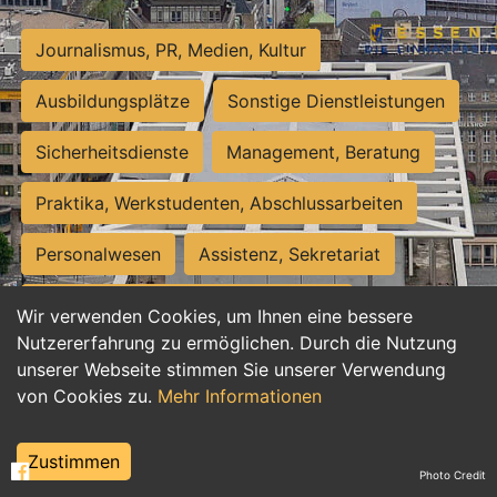
Journalismus, PR, Medien, Kultur
Ausbildungsplätze
Sonstige Dienstleistungen
Sicherheitsdienste
Management, Beratung
Praktika, Werkstudenten, Abschlussarbeiten
Personalwesen
Assistenz, Sekretariat
Hilfskräfte, Aushilfs- und Nebenjobs
Wir verwenden Cookies, um Ihnen eine bessere
Nutzererfahrung zu ermöglichen. Durch die Nutzung
Einkauf, Logistik, Materialwirtschaft
unserer Webseite stimmen Sie unserer Verwendung
von Cookies zu.
Mehr Informationen
Weiterbildung, Studium, duale Ausbildung
Tourismus
Rechtswesen
IT, Software
Zustimmen
Photo Credit