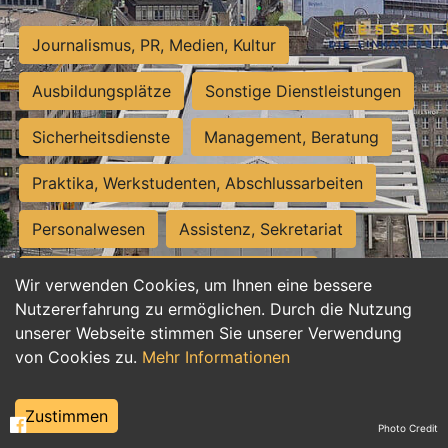
Journalismus, PR, Medien, Kultur
Ausbildungsplätze
Sonstige Dienstleistungen
Sicherheitsdienste
Management, Beratung
Praktika, Werkstudenten, Abschlussarbeiten
Personalwesen
Assistenz, Sekretariat
Hilfskräfte, Aushilfs- und Nebenjobs
Wir verwenden Cookies, um Ihnen eine bessere
Nutzererfahrung zu ermöglichen. Durch die Nutzung
Einkauf, Logistik, Materialwirtschaft
unserer Webseite stimmen Sie unserer Verwendung
von Cookies zu.
Mehr Informationen
Weiterbildung, Studium, duale Ausbildung
Tourismus
Rechtswesen
IT, Software
Zustimmen
Photo Credit