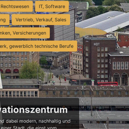
Rechtswesen
IT, Software
ung
Vertrieb, Verkauf, Sales
nken, Versicherungen
rk, gewerblich technische Berufe
ovationszentrum
 und dabei modern, nachhaltig und
einer Stadt, die einst vom