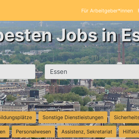
Für Arbeitgeber*innen
besten Jobs in E
Ort, Stadt
ildungsplätze
Sonstige Dienstleistungen
Sicherheit
ten
Personalwesen
Assistenz, Sekretariat
Hilfsk