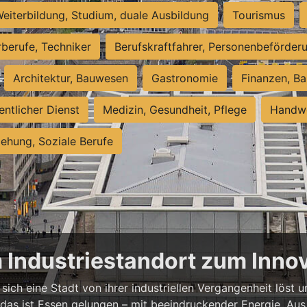
eiterbildung, Studium, duale Ausbildung
Tourismus
rberufe, Techniker
Berufskraftfahrer, Personenbeförder
Architektur, Bauwesen
Gastronomie
Finanzen, Ba
entlicher Dienst
Medizin, Gesundheit, Pflege
Handwe
iehung, Soziale Berufe
m Industriestandort zum Inn
sich eine Stadt von ihrer industriellen Vergangenheit löst
 das ist Essen gelungen – mit beeindruckender Energie. Aus 