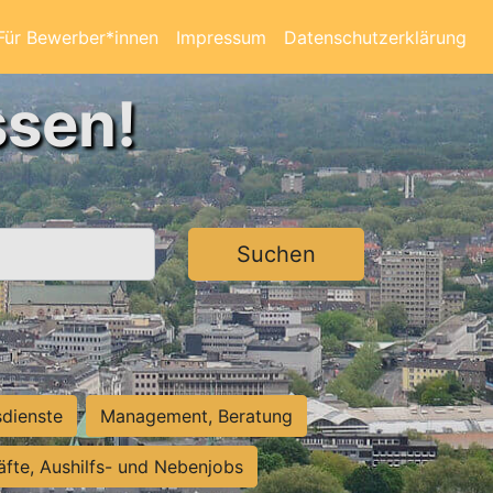
Für Bewerber*innen
Impressum
Datenschutzerklärung
ssen!
Suchen
sdienste
Management, Beratung
räfte, Aushilfs- und Nebenjobs