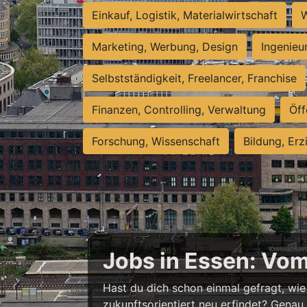
Einkauf, Logistik, Materialwirtschaft
W
Marketing, Werbung, Design
Ingenieu
Selbstständigkeit, Freelancer, Franchise
Finanzen, Controlling, Verwaltung
Öff
Forschung, Wissenschaft
Bildung, Erz
Jobs in Essen: Vo
Hast du dich schon einmal gefragt, wie 
zukunftsorientiert neu erfindet? Genau