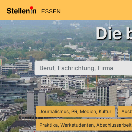
ESSEN
Die 
Beruf, Fachrichtung, Firma
Journalismus, PR, Medien, Kultur
Ausb
Praktika, Werkstudenten, Abschlussarbei