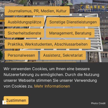
Journalismus, PR, Medien, Kultur
Ausbildungsplätze
Sonstige Dienstleistungen
Sicherheitsdienste
Management, Beratung
Praktika, Werkstudenten, Abschlussarbeiten
Personalwesen
Assistenz, Sekretariat
Hilfskräfte, Aushilfs- und Nebenjobs
Wir verwenden Cookies, um Ihnen eine bessere
Nutzererfahrung zu ermöglichen. Durch die Nutzung
Einkauf, Logistik, Materialwirtschaft
unserer Webseite stimmen Sie unserer Verwendung
von Cookies zu.
Mehr Informationen
Weiterbildung, Studium, duale Ausbildung
Tourismus
Rechtswesen
IT, Software
Zustimmen
Photo Credit