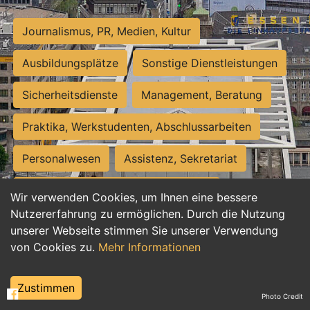
Journalismus, PR, Medien, Kultur
Ausbildungsplätze
Sonstige Dienstleistungen
Sicherheitsdienste
Management, Beratung
Praktika, Werkstudenten, Abschlussarbeiten
Personalwesen
Assistenz, Sekretariat
Hilfskräfte, Aushilfs- und Nebenjobs
Wir verwenden Cookies, um Ihnen eine bessere
Nutzererfahrung zu ermöglichen. Durch die Nutzung
Einkauf, Logistik, Materialwirtschaft
unserer Webseite stimmen Sie unserer Verwendung
von Cookies zu.
Mehr Informationen
Weiterbildung, Studium, duale Ausbildung
Tourismus
Rechtswesen
IT, Software
Zustimmen
Photo Credit