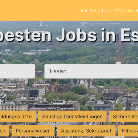
Für Arbeitgeber*innen
besten Jobs in E
Ort, Stadt
ildungsplätze
Sonstige Dienstleistungen
Sicherheit
ten
Personalwesen
Assistenz, Sekretariat
Hilfsk