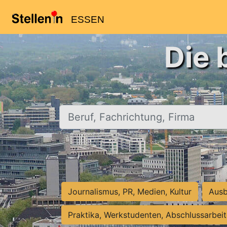
ESSEN
Die 
Beruf, Fachrichtung, Firma
Journalismus, PR, Medien, Kultur
Ausb
Praktika, Werkstudenten, Abschlussarbei