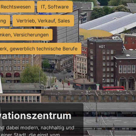
Rechtswesen
IT, Software
ung
Vertrieb, Verkauf, Sales
nken, Versicherungen
rk, gewerblich technische Berufe
ovationszentrum
 und dabei modern, nachhaltig und
einer Stadt, die einst vom