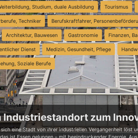
eiterbildung, Studium, duale Ausbildung
Tourismus
rberufe, Techniker
Berufskraftfahrer, Personenbeförder
Architektur, Bauwesen
Gastronomie
Finanzen, Ba
entlicher Dienst
Medizin, Gesundheit, Pflege
Handwe
iehung, Soziale Berufe
m Industriestandort zum Inn
sich eine Stadt von ihrer industriellen Vergangenheit löst
 das ist Essen gelungen – mit beeindruckender Energie. Aus 