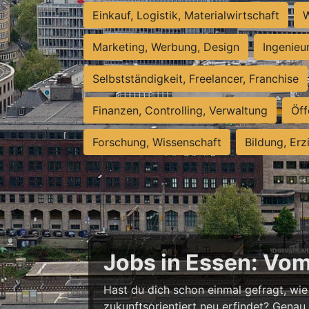
Einkauf, Logistik, Materialwirtschaft
W
Marketing, Werbung, Design
Ingenieu
Selbstständigkeit, Freelancer, Franchise
Finanzen, Controlling, Verwaltung
Öff
Forschung, Wissenschaft
Bildung, Erz
Jobs in Essen: Vo
Hast du dich schon einmal gefragt, wie 
zukunftsorientiert neu erfindet? Genau