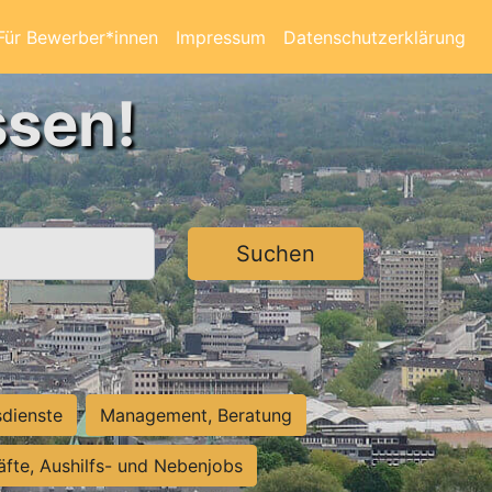
Für Bewerber*innen
Impressum
Datenschutzerklärung
ssen!
Suchen
sdienste
Management, Beratung
räfte, Aushilfs- und Nebenjobs