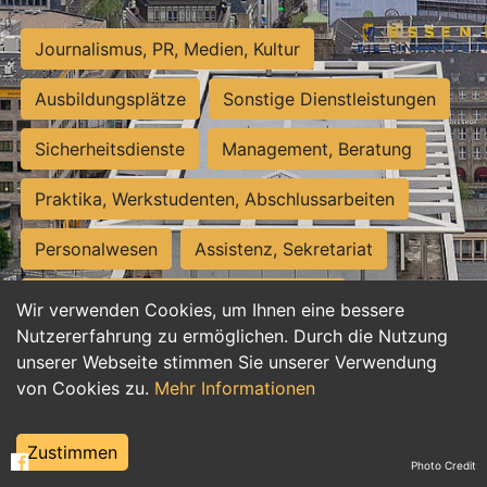
Journalismus, PR, Medien, Kultur
Ausbildungsplätze
Sonstige Dienstleistungen
Sicherheitsdienste
Management, Beratung
Praktika, Werkstudenten, Abschlussarbeiten
Personalwesen
Assistenz, Sekretariat
Hilfskräfte, Aushilfs- und Nebenjobs
Wir verwenden Cookies, um Ihnen eine bessere
Nutzererfahrung zu ermöglichen. Durch die Nutzung
Einkauf, Logistik, Materialwirtschaft
unserer Webseite stimmen Sie unserer Verwendung
von Cookies zu.
Mehr Informationen
Weiterbildung, Studium, duale Ausbildung
Tourismus
Rechtswesen
IT, Software
Zustimmen
Photo Credit