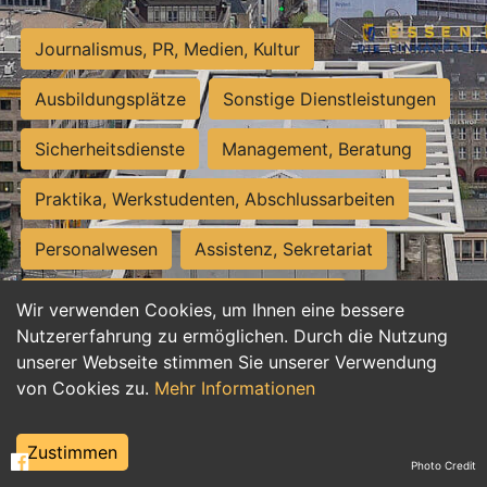
Journalismus, PR, Medien, Kultur
Ausbildungsplätze
Sonstige Dienstleistungen
Sicherheitsdienste
Management, Beratung
Praktika, Werkstudenten, Abschlussarbeiten
Personalwesen
Assistenz, Sekretariat
Hilfskräfte, Aushilfs- und Nebenjobs
Wir verwenden Cookies, um Ihnen eine bessere
Nutzererfahrung zu ermöglichen. Durch die Nutzung
Einkauf, Logistik, Materialwirtschaft
unserer Webseite stimmen Sie unserer Verwendung
von Cookies zu.
Mehr Informationen
Weiterbildung, Studium, duale Ausbildung
Tourismus
Rechtswesen
IT, Software
Zustimmen
Photo Credit