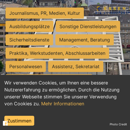
Journalismus, PR, Medien, Kultur
Ausbildungsplätze
Sonstige Dienstleistungen
Sicherheitsdienste
Management, Beratung
Praktika, Werkstudenten, Abschlussarbeiten
Personalwesen
Assistenz, Sekretariat
Hilfskräfte, Aushilfs- und Nebenjobs
Wir verwenden Cookies, um Ihnen eine bessere
Nutzererfahrung zu ermöglichen. Durch die Nutzung
Einkauf, Logistik, Materialwirtschaft
unserer Webseite stimmen Sie unserer Verwendung
von Cookies zu.
Mehr Informationen
Weiterbildung, Studium, duale Ausbildung
Tourismus
Rechtswesen
IT, Software
Zustimmen
Photo Credit