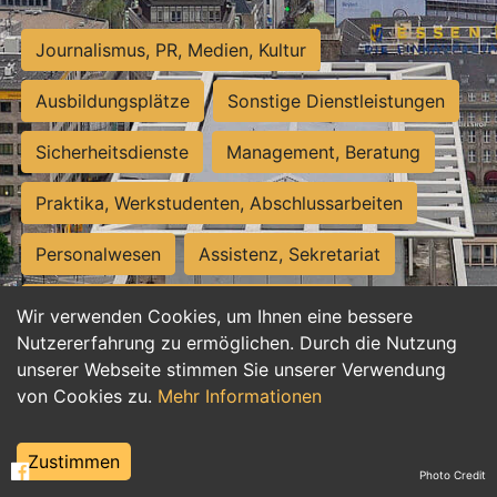
Journalismus, PR, Medien, Kultur
Ausbildungsplätze
Sonstige Dienstleistungen
Sicherheitsdienste
Management, Beratung
Praktika, Werkstudenten, Abschlussarbeiten
Personalwesen
Assistenz, Sekretariat
Hilfskräfte, Aushilfs- und Nebenjobs
Wir verwenden Cookies, um Ihnen eine bessere
Nutzererfahrung zu ermöglichen. Durch die Nutzung
Einkauf, Logistik, Materialwirtschaft
unserer Webseite stimmen Sie unserer Verwendung
von Cookies zu.
Mehr Informationen
Weiterbildung, Studium, duale Ausbildung
Tourismus
Rechtswesen
IT, Software
Zustimmen
Photo Credit